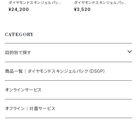
ダイヤモンドスキンジェルパック
ダイヤモンドスキンジェルパック
(8包入)×2箱 弊社オリ
（1包入）×２箱 弊社オリジナ
¥24,200
¥3,520
ジナル｜琉球粘土×炭酸ガスパ
ル｜琉球粘土×炭酸ガスパック
ック
CATEGORY
目的別で探す
肌の調子を整えたい
商品一覧｜ダイヤモンドスキンジェルパック（DSGP）
自分の肌を理解して整えたい
オンラインサービス
肌を整える習慣をつくりたい
オフライン｜対面サービス
自分に合ったケアを見つけたい