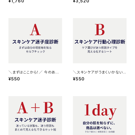
¥1,760
¥3,520
ル｜琉球粘土×炭酸ガスパック
ル｜琉球粘土×炭酸ガスパック
＼まずはここから！／ 今のあな
＼スキンケアがうまくいかない理
たの“スキンケア迷子レベル”が
由は“肌”ではなく“思考”にあ
¥550
¥550
3分でわかるセルフ診断シート
る？／ ケア迷いを生む原因タイ
プがわかる《行動心理診断シー
ト》