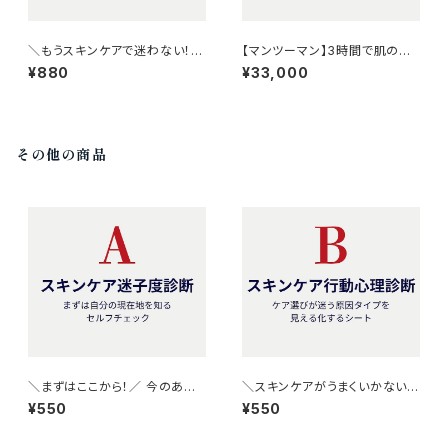
＼もうスキンケアで迷わない！／
【マンツーマン】3時間で肌の変
「今どれくらい迷っているか」と
化を実感する オンラインスキン
¥880
¥33,000
「なぜ迷うのか」が両方わかる
ケア講座｜ダイヤモンドスキン
スキンケア迷子卒業セット
ジェルパック（8包入）×１箱付き
その他の商品
＼まずはここから！／ 今のあな
＼スキンケアがうまくいかない理
たの“スキンケア迷子レベル”が
由は“肌”ではなく“思考”にあ
¥550
¥550
3分でわかるセルフ診断シート
る？／ ケア迷いを生む原因タイ
プがわかる《行動心理診断シー
ト》