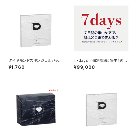
ダイヤモンドスキンジェルパック
【7days／個別指導】集中1週間
（1包入）×１箱 弊社オリジナ
で肌はどこまで変わる？本気の
¥1,760
¥99,000
ル｜琉球粘土×炭酸ガスパック
スキンケア体感講座｜トライア
ルキット込みオンラン・300分）