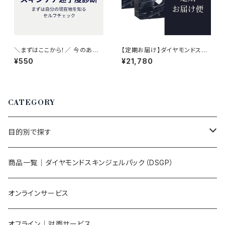
＼まずはここから！／ 今のあな
【定期お届け】ダイヤモンドスキ
たの“スキンケア迷子レベル”が
ンジェルパック8包入×2箱 弊
¥550
¥21,780
3分でわかるセルフ診断シート
社オリジナル｜琉球粘土×炭酸
ガスパック
CATEGORY
目的別で探す
肌の調子を整えたい
商品一覧｜ダイヤモンドスキンジェルパック（DSGP）
自分の肌を理解して整えたい
オンラインサービス
肌を整える習慣をつくりたい
オフライン｜対面サービス