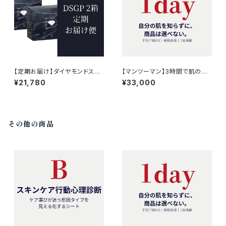
【定期お届け】ダイヤモンドスキ
【マンツーマン】3時間で肌の変
ンジェルパック8包入×2箱 弊
化を実感する オンラインスキン
¥21,780
¥33,000
社オリジナル｜琉球粘土×炭酸
ケア講座｜ダイヤモンドスキン
ガスパック
ジェルパック（8包入）×１箱付き
その他の商品