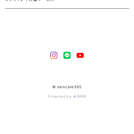
自分に合ったケアを見つけたい
商品一覧に戻る
肌体質を見直したい
期間限定・地域限定｜キャンペーン
© skincare365
Powered by