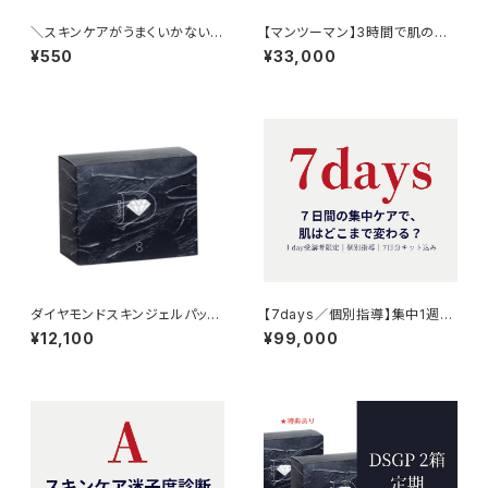
＼スキンケアがうまくいかない理
【マンツーマン】3時間で肌の変
由は“肌”ではなく“思考”にあ
化を実感する オンラインスキン
¥550
¥33,000
る？／ ケア迷いを生む原因タイ
ケア講座｜ダイヤモンドスキン
プがわかる《行動心理診断シー
ジェルパック（8包入）×１箱付き
ト》
ダイヤモンドスキンジェルパック
【7days／個別指導】集中1週間
(8包入)×1箱 弊社オリ
で肌はどこまで変わる？本気の
¥12,100
¥99,000
ジナル｜琉球粘土×炭酸ガスパ
スキンケア体感講座｜トライア
ック
ルキット込みオンラン・300分）