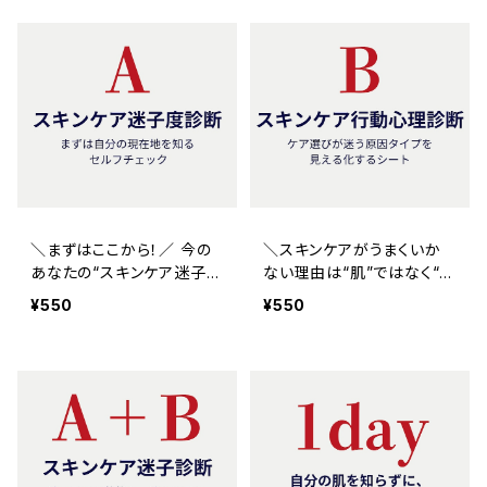
＼まずはここから！／ 今の
＼スキンケアがうまくいか
あなたの“スキンケア迷子レ
ない理由は“肌”ではなく“思
ベル”が3分でわかるセルフ
考”にある？／ ケア迷いを
¥550
¥550
診断シート
生む原因タイプがわかる
《行動心理診断シート》