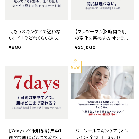
＼もうスキンケアで迷わな
【マンツーマン】3時間で肌
い！／ 「今どれくらい迷って
の変化を実感する オンライ
いるか」と「なぜ迷うのか」
ンスキンケア講座｜ダイヤ
¥880
¥33,000
が両方わかる スキンケア迷
モンドスキンジェルパック（8
子卒業セット
包入）×１箱付き
【7days／個別指導】集中1
パーソナルスキンケア（オン
週間で肌はどこまで変わ
ライン・全12回／3ヶ月）